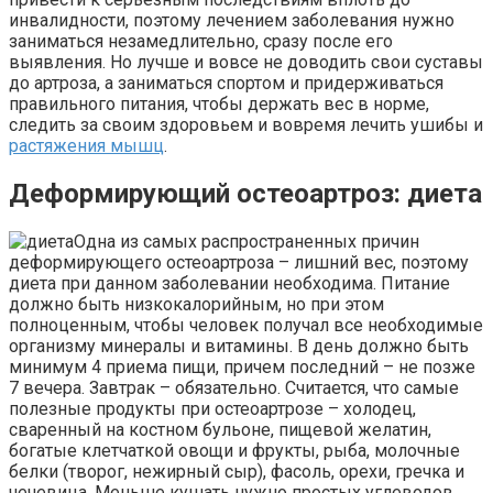
инвалидности, поэтому лечением заболевания нужно
заниматься незамедлительно, сразу после его
выявления. Но лучше и вовсе не доводить свои суставы
до артроза, а заниматься спортом и придерживаться
правильного питания, чтобы держать вес в норме,
следить за своим здоровьем и вовремя лечить ушибы и
растяжения мышц
.
Деформирующий остеоартроз: диета
Одна из самых распространенных причин
деформирующего остеоартроза – лишний вес, поэтому
диета при данном заболевании необходима. Питание
должно быть низкокалорийным, но при этом
полноценным, чтобы человек получал все необходимые
организму минералы и витамины. В день должно быть
минимум 4 приема пищи, причем последний – не позже
7 вечера. Завтрак – обязательно. Считается, что самые
полезные продукты при остеоартрозе – холодец,
сваренный на костном бульоне, пищевой желатин,
богатые клетчаткой овощи и фрукты, рыба, молочные
белки (творог, нежирный сыр), фасоль, орехи, гречка и
чечевица. Меньше кушать нужно простых углеводов,