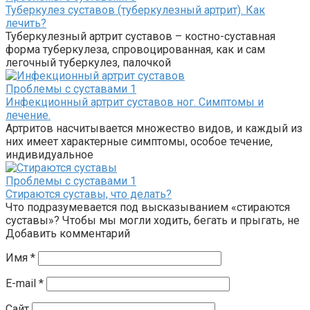
Туберкулез суставов (туберкулезный артрит). Как
лечить?
Туберкулезный артрит суставов – костно-суставная
форма туберкулеза, спровоцированная, как и сам
легочный туберкулез, палочкой
Проблемы с суставами
1
Инфекционный артрит суставов ног. Симптомы и
лечение.
Артритов насчитывается множество видов, и каждый из
них имеет характерные симптомы, особое течение,
индивидуальное
Проблемы с суставами
1
Стираются суставы, что делать?
Что подразумевается под высказыванием «стираются
суставы»? Чтобы мы могли ходить, бегать и прыгать, не
Добавить комментарий
Имя
*
E-mail
*
Сайт